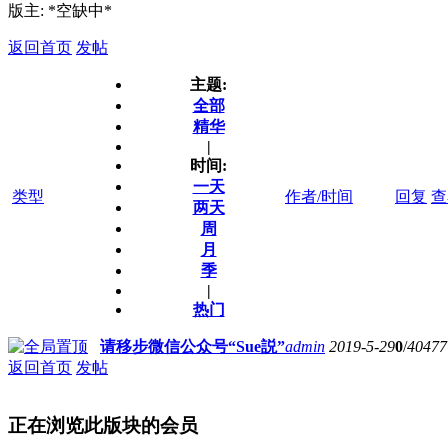
版主: *空缺中*
返回首页
发帖
主题:
全部
精华
|
时间:
一天
类型
作者/时间
回复
查
两天
周
月
季
|
热门
请移步微信公众号“Sue説”
admin
2019-5-29
0
/
40477
返回首页
发帖
正在浏览此版块的会员