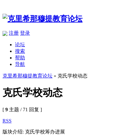
注册
登录
论坛
搜索
帮助
导航
克里希那穆提教育论坛
» 克氏学校动态
克氏学校动态
[
9
主题 / 71 回复 ]
RSS
版块介绍: 克氏学校筹办进展