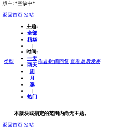
版主: *空缺中*
返回首页
发帖
主题:
全部
精华
|
时间:
一天
类型
作者/时间
回复
查看
最后发表
两天
周
月
季
|
热门
本版块或指定的范围内尚无主题。
返回首页
发帖