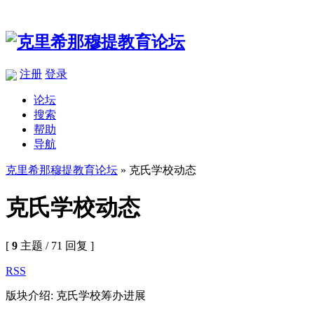
注册
登录
论坛
搜索
帮助
导航
克里希那穆提教育论坛
» 克氏学校动态
克氏学校动态
[
9
主题 / 71 回复 ]
RSS
版块介绍: 克氏学校筹办进展