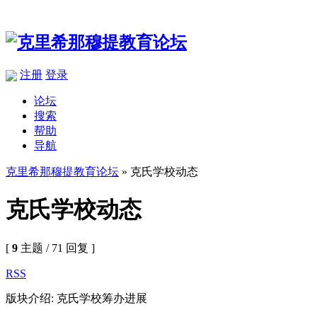
注册
登录
论坛
搜索
帮助
导航
克里希那穆提教育论坛
» 克氏学校动态
克氏学校动态
[
9
主题 / 71 回复 ]
RSS
版块介绍: 克氏学校筹办进展