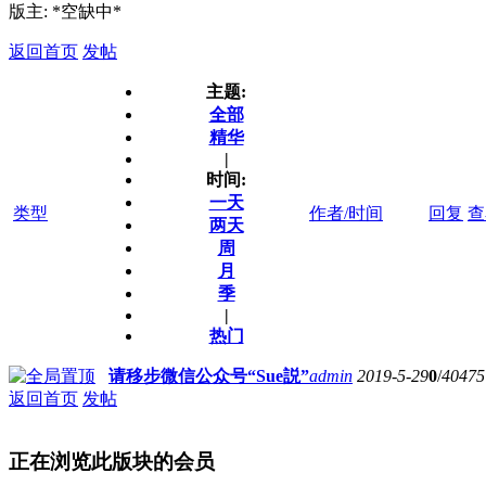
版主: *空缺中*
返回首页
发帖
主题:
全部
精华
|
时间:
一天
类型
作者/时间
回复
查
两天
周
月
季
|
热门
请移步微信公众号“Sue説”
admin
2019-5-29
0
/
40475
返回首页
发帖
正在浏览此版块的会员