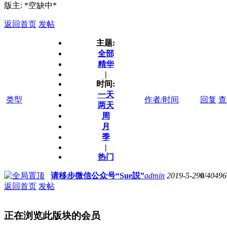
版主: *空缺中*
返回首页
发帖
主题:
全部
精华
|
时间:
一天
类型
作者/时间
回复
查
两天
周
月
季
|
热门
请移步微信公众号“Sue説”
admin
2019-5-29
0
/
40496
返回首页
发帖
正在浏览此版块的会员