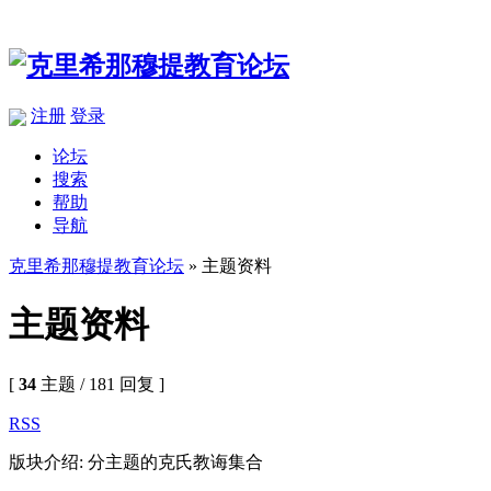
注册
登录
论坛
搜索
帮助
导航
克里希那穆提教育论坛
» 主题资料
主题资料
[
34
主题 / 181 回复 ]
RSS
版块介绍: 分主题的克氏教诲集合