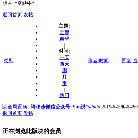
版主: *空缺中*
返回首页
发帖
主题:
全部
精华
|
时间:
一天
类型
作者/时间
回复
查
两天
周
月
季
|
热门
请移步微信公众号“Sue説”
admin
2019-5-29
0
/
40489
返回首页
发帖
正在浏览此版块的会员