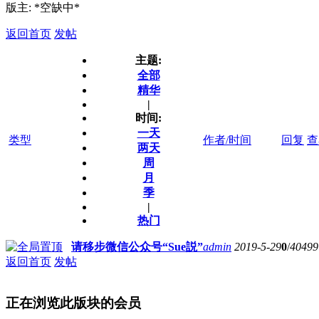
版主: *空缺中*
返回首页
发帖
主题:
全部
精华
|
时间:
一天
类型
作者/时间
回复
查
两天
周
月
季
|
热门
请移步微信公众号“Sue説”
admin
2019-5-29
0
/
40499
返回首页
发帖
正在浏览此版块的会员