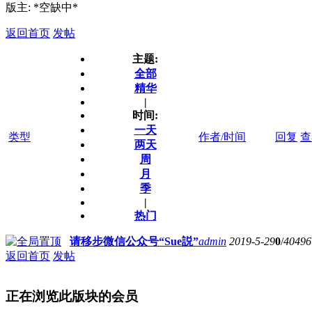
版主: *空缺中*
返回首页
发帖
主题:
全部
精华
|
时间:
一天
类型
作者/时间
回复
查
两天
周
月
季
|
热门
请移步微信公众号“Sue説”
admin
2019-5-29
0
/
40496
返回首页
发帖
正在浏览此版块的会员