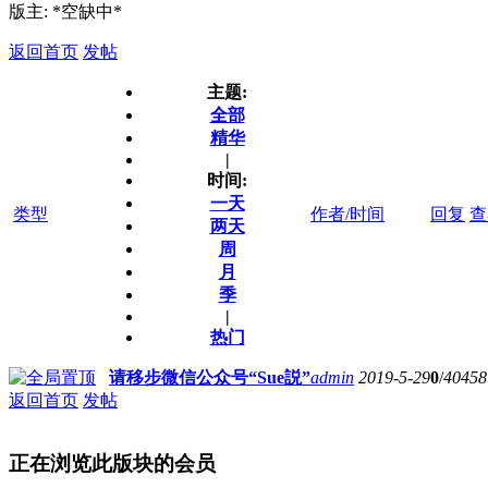
版主: *空缺中*
返回首页
发帖
主题:
全部
精华
|
时间:
一天
类型
作者/时间
回复
查
两天
周
月
季
|
热门
请移步微信公众号“Sue説”
admin
2019-5-29
0
/
40458
返回首页
发帖
正在浏览此版块的会员