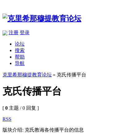
注册
登录
论坛
搜索
帮助
导航
克里希那穆提教育论坛
» 克氏传播平台
克氏传播平台
[
0
主题 / 0 回复 ]
RSS
版块介绍: 克氏教诲各传播平台的信息