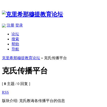
注册
登录
论坛
搜索
帮助
导航
克里希那穆提教育论坛
» 克氏传播平台
克氏传播平台
[
0
主题 / 0 回复 ]
RSS
版块介绍: 克氏教诲各传播平台的信息