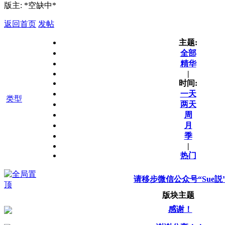
版主: *空缺中*
返回首页
发帖
主题:
全部
精华
|
时间:
一天
类型
两天
周
月
季
|
热门
请移步微信公众号“Sue説
版块主题
感谢！