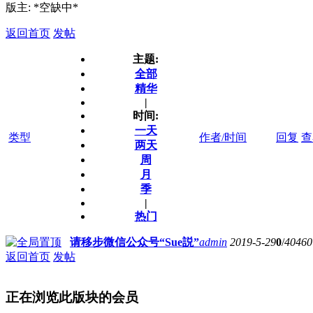
版主: *空缺中*
返回首页
发帖
主题:
全部
精华
|
时间:
一天
类型
作者/时间
回复
查
两天
周
月
季
|
热门
请移步微信公众号“Sue説”
admin
2019-5-29
0
/
40460
返回首页
发帖
正在浏览此版块的会员