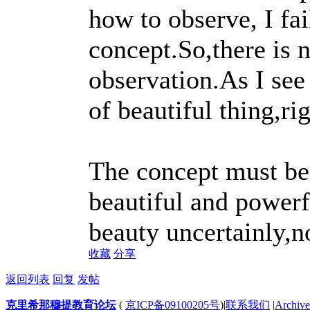
how to observe, I fa
concept.So,there is 
observation.As I see
of beautiful thing,ri
The concept must be
beautiful and powerf
beauty uncertainly,no
收藏
分享
返回列表
回复
发帖
克里希那穆提教育论坛
(
京ICP备09100205号
)
|
联系我们
|
Archive