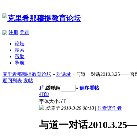
注册
登录
论坛
搜索
帮助
导航
克里希那穆提教育论坛
»
对话录
» 与道一对话2010.3.25——否
返回列表
发帖
#
1
跳转到
»
倒序看帖
打印
T
字体大小:
t
发表于 2010-3-29 08:18
|
只看该作者
与道一对话2010.3.25