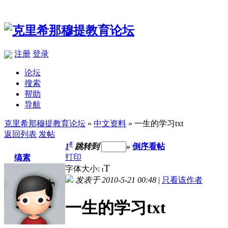
注册
登录
论坛
搜索
帮助
导航
克里希那穆提教育论坛
»
中文资料
» 一生的学习txt
返回列表
发帖
#
1
跳转到
»
倒序看帖
打印
缟素
T
字体大小:
t
发表于 2010-5-21 00:48
|
只看该作者
一生的学习txt