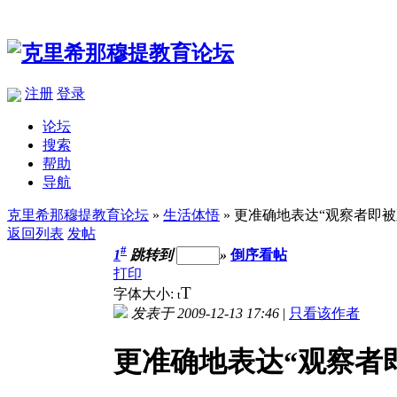
注册
登录
论坛
搜索
帮助
导航
克里希那穆提教育论坛
»
生活体悟
» 更准确地表达“观察者即
返回列表
发帖
#
1
跳转到
»
倒序看帖
打印
T
字体大小:
t
发表于 2009-12-13 17:46
|
只看该作者
更准确地表达“观察者