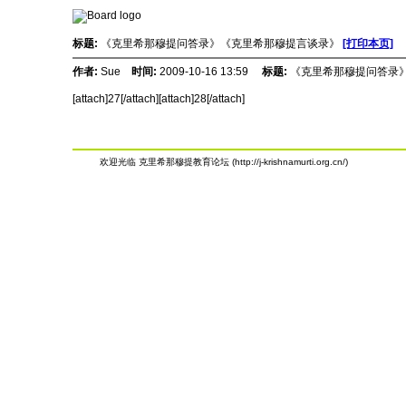
标题:
《克里希那穆提问答录》《克里希那穆提言谈录》
[打印本页]
作者:
Sue
时间:
2009-10-16 13:59
标题:
《克里希那穆提问答录
[attach]27[/attach][attach]28[/attach]
欢迎光临 克里希那穆提教育论坛 (http://j-krishnamurti.org.cn/)