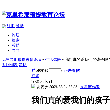
注册
登录
论坛
搜索
帮助
导航
克里希那穆提教育论坛
»
生活体悟
» 我们真的爱我们的孩子吗
返回列表
发帖
#
1
跳转到
»
正序看帖
打印
T
字体大小:
t
发表于 2009-12-24 21:06
|
只看该作者
我们真的爱我们的孩子