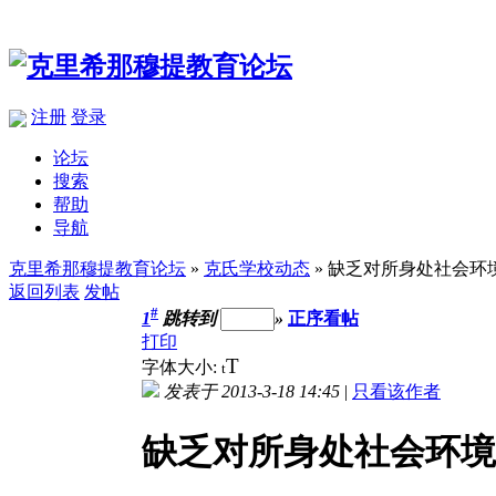
注册
登录
论坛
搜索
帮助
导航
克里希那穆提教育论坛
»
克氏学校动态
» 缺乏对所身处社会
返回列表
发帖
#
1
跳转到
»
正序看帖
打印
T
字体大小:
t
发表于 2013-3-18 14:45
|
只看该作者
缺乏对所身处社会环境