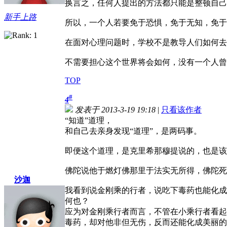
换言之，任何人提出的方法都只能是整顿自己
新手上路
所以，一个人若要免于恐惧，免于无知，免于
在面对心理问题时，学校不是教导人们如何去
不需要担心这个世界将会如何，没有一个人曾
TOP
#
4
发表于 2013-3-19 19:18
|
只看该作者
“知道”道理，
和自己去亲身发现“道理”，是两码事。
即便这个道理，是克里希那穆提说的，也是该
佛陀说他于燃灯佛那里于法实无所得，佛陀死
沙迦
我看到说金刚乘的行者，说吃下毒药也能化成
何也？
应为对金刚乘行者而言，不管在小乘行者看起
毒药，却对他非但无伤，反而还能化成美丽的