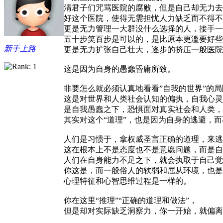
清君子们咒骂医院的腐败，但是自己却无力去
好这个医院，使得无需担忧人力缺乏而不得不
更是无力管理一大群没什么选择的人，接手一
五十步笑百步是可以的，是比原本更滥要好些
新手上路
更是无力扩张自己壮大，逐步的挤压一般医院
这是因为自身的愚蠢昏庸所致。
非要怎么就必须认真地看看”自我的世界”的局
这是对世界和人类社会认知的偏执，自我心灵
是自我愚蠢之下，恐惧面对真实社会和人类，
其实对这个“道理”，也是因为自身的逃避，
人们是习惯于，拿权威圣言正确的道理，来逃
这在根本上不是态度也不是意愿问题，而是自
人们在自身能力不足之下，就会执取于自己觉
你这是，而一般俗人的软弱和屈从环境，也是
心理特征和心智思维过程是一样的。
你在这里“推理”“正确的道理和做法”，
但是却对实际缺乏洞察力，你一开始，就偏离