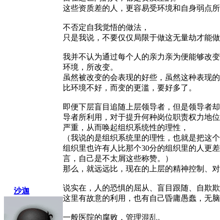
这些资质差的人，更容易受环境和自身弱点所
不否定自我觉悟的做法，
只是我说，不要仅仅局限于做这无量劫才能做
我并不认为通过每个人的亲力亲为便能够改变
环境，所改变。
虽然被改变的会表现的好些，虽然这种表现的
比环境不好，而变的更滥，要好多了。
即便下层盲目追随上层领导者，但是领导者却
导者所利用，对于提升何种岗位职责权力地位
严重，从而唤起组织系统性的理性，
（我说的是组织系统里的理性，也就是把这个
组织里也许有人比那个30分的组织里的人更
言，自己是不太屑这些称赞。）
那么，就远远比，现在的上层的精神控制、对
说实在，人的恐惧的屈从、盲目跟随、自欺欺
沙迦
这里有故意的利用，也有自己昏庸愚蠢，无脑
一般医院的腐败，管理混乱。