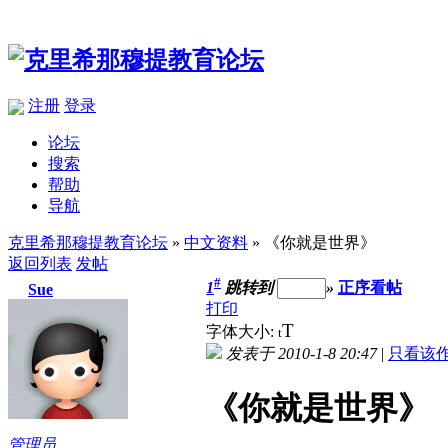
注册
登录
论坛
搜索
帮助
导航
克里希那穆提教育论坛
»
中文资料
» 《你就是世界》
返回列表
发帖
#
1
跳转到
»
正序看帖
Sue
打印
T
字体大小:
t
发表于 2010-1-8 20:47
|
只看该
《你就是世界》
管理员