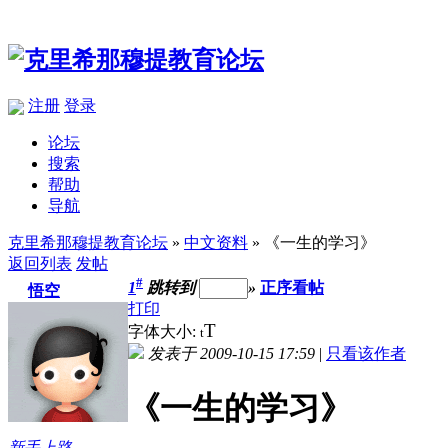
注册
登录
论坛
搜索
帮助
导航
克里希那穆提教育论坛
»
中文资料
» 《一生的学习》
返回列表
发帖
#
1
跳转到
»
正序看帖
悟空
打印
T
字体大小:
t
发表于 2009-10-15 17:59
|
只看该作者
《一生的学习》
新手上路