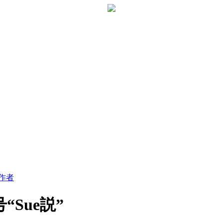
作者
Sue説”