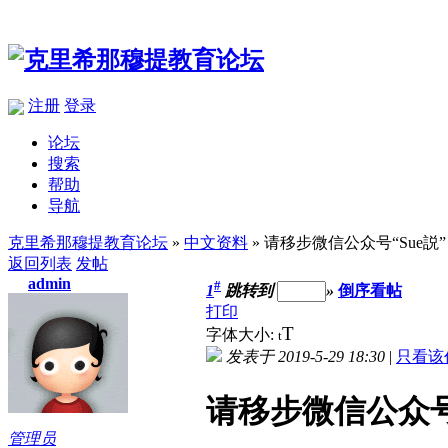
注册
登录
论坛
搜索
帮助
导航
克里希那穆提教育论坛
»
中文资料
» 请移步微信公众号“Sue説”
返回列表
发帖
admin
#
1
跳转到
»
倒序看帖
打印
T
字体大小:
t
发表于 2019-5-29 18:30
|
只看该
请移步微信公众号“
管理员