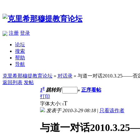
注册
登录
论坛
搜索
帮助
导航
克里希那穆提教育论坛
»
对话录
» 与道一对话2010.3.25——否
返回列表
发帖
#
1
跳转到
»
正序看帖
打印
T
字体大小:
t
发表于 2010-3-29 08:18
|
只看该作者
与道一对话2010.3.25