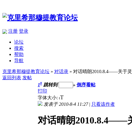
注册
登录
论坛
搜索
帮助
导航
克里希那穆提教育论坛
»
对话录
» 对话晴朗2010.8.4——关于
返回列表
发帖
#
1
跳转到
»
倒序看帖
打印
T
字体大小:
t
发表于 2010-8-4 11:27
|
只看该作者
对话晴朗2010.8.4—