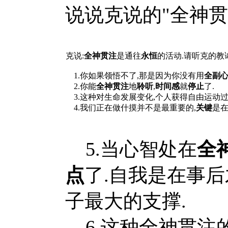
说说克说的"全神贯
克说:
全神贯注
是通往
永恒
的活动.请听克的教诲
1.你如果领悟不了,那是因为你没有用
全副
2.你能
全神贯注
地
聆听
,
时间感
就
停止
了.
3.这种对生命发展变化,个人获得自由运动过
4.我们正在做什摸并不是最重要的,
关键
是
5.当心智处在
全
点
了.自我是在事后
子最大的支撑.
6.这种全神贯注