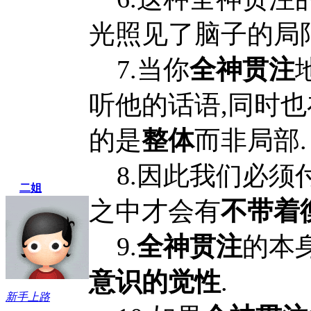
光照见了脑子的局限
7.当你
全神贯注
听他的话语,同时
的是
整体
而非局部.
8.因此我们必须
二姐
之中才会有
不带着
9.
全神贯注
的本
意识的觉性
.
新手上路