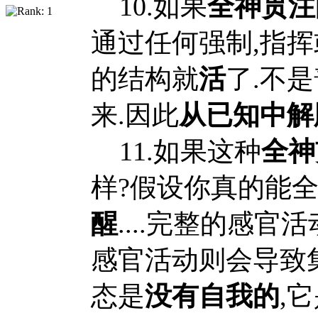
10.如果
全神贯注
通过任何强制,指
的结构就
活
了.不
来.因此
从已知中解
11.如果这种
全神
样?假设你真的能全
醒
....完整的感
感官活动则会导致
态是
没有自我的
,