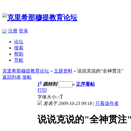
注册
登录
论坛
搜索
帮助
导航
克里希那穆提教育论坛
»
主题资料
» 说说克说的"全神贯注"
返回列表
发帖
#
1
跳转到
»
正序看帖
打印
T
字体大小:
t
发表于 2009-10-23 09:18
|
只看该作者
说说克说的"全神贯注