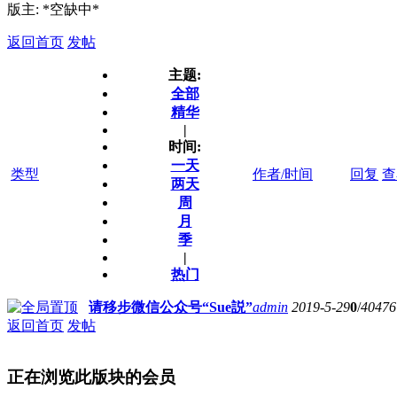
版主: *空缺中*
返回首页
发帖
主题:
全部
精华
|
时间:
一天
类型
作者/时间
回复
查
两天
周
月
季
|
热门
请移步微信公众号“Sue説”
admin
2019-5-29
0
/
40476
返回首页
发帖
正在浏览此版块的会员