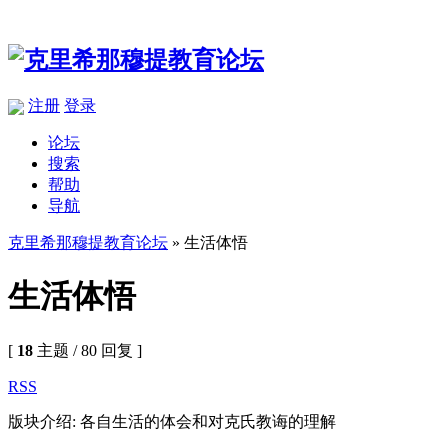
注册
登录
论坛
搜索
帮助
导航
克里希那穆提教育论坛
» 生活体悟
生活体悟
[
18
主题 / 80 回复 ]
RSS
版块介绍: 各自生活的体会和对克氏教诲的理解