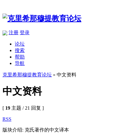
注册
登录
论坛
搜索
帮助
导航
克里希那穆提教育论坛
» 中文资料
中文资料
[
19
主题 / 21 回复 ]
RSS
版块介绍: 克氏著作的中文译本