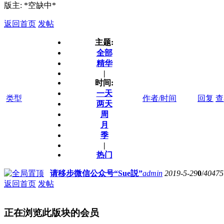
版主: *空缺中*
返回首页
发帖
主题:
全部
精华
|
时间:
一天
类型
作者/时间
回复
查
两天
周
月
季
|
热门
请移步微信公众号“Sue説”
admin
2019-5-29
0
/
40475
返回首页
发帖
正在浏览此版块的会员