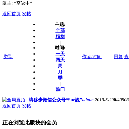
版主: *空缺中*
返回首页
发帖
主题:
全部
精华
|
时间:
一天
类型
作者/时间
回复
查
两天
周
月
季
|
热门
请移步微信公众号“Sue説”
admin
2019-5-29
0
/
40508
返回首页
发帖
正在浏览此版块的会员