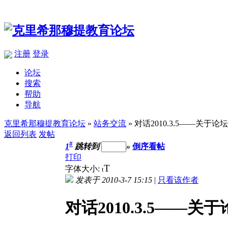
注册
登录
论坛
搜索
帮助
导航
克里希那穆提教育论坛
»
站务交流
» 对话2010.3.5——关于论
返回列表
发帖
#
1
跳转到
»
倒序看帖
打印
T
字体大小:
t
发表于 2010-3-7 15:15
|
只看该作者
对话2010.3.5——关