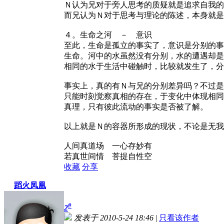
Ｎ认为兄对于旁人思考的质疑就是追求自我的
而兄认为Ｎ对于思考与理论的陈述，本身就是
４。生命之河 － 意识
至此，生命是孤立的事实了，意识是分别的事
生命。河中的水虽然没有分别，水的遭遇却是
相同的水于生活中碰触时，比较就发生了，分
事实上，真的有Ｎ与兄的分别差异吗？不过是
只能时刻觉察真相的存在，于变化中体现相同
真理，只有彼此流动的事实是否被了解。
以上就是Ｎ的容器所形成的现状，不论是无我
人间真道场 一心存妙有
若真世间情 菩提自性空
收藏
分享
蹈火凤凰
#
2
发表于 2010-5-24 18:46
|
只看该作者