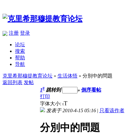
注册
登录
论坛
搜索
帮助
导航
克里希那穆提教育论坛
»
生活体悟
» 分別中的問題
返回列表
发帖
#
1
跳转到
»
倒序看帖
打印
T
字体大小:
t
发表于 2010-4-15 05:16
|
只看该作者
分別中的問題