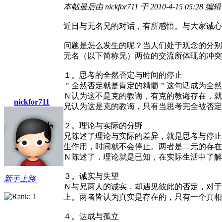
本帖最后由 nickfor711 于 2010-4-15 05:28 编辑
近日与无名兄的对话，有所感悟。与大家诚心
问题是怎么发生的呢？当人们处于观念的分别
无名（以下简称兄）两位的交流所体现的冲突
１。思考的全然否定与时间的停止
＂全然否定就是肯定的精髓＂这句话成为全然
Ｎ认为这不是克的教诲，有克的教诲存在，就
nickfor711
兄认为这是克的教诲，只有当思考完全被否定
２。理论与实际的分野
兄陈述了理论与实际的差异，就是思考与停止
生作用，时间就不会停止。两者是二元的存在
Ｎ陈述了，理论就是已知，在实际生活中了解
３。诚实与失望
新手上路
Ｎ与兄两人的诚实，却遇见彼此的否定，对于
上。两者皆认为真实是存在的，只有一个真相
４。达成与孤立