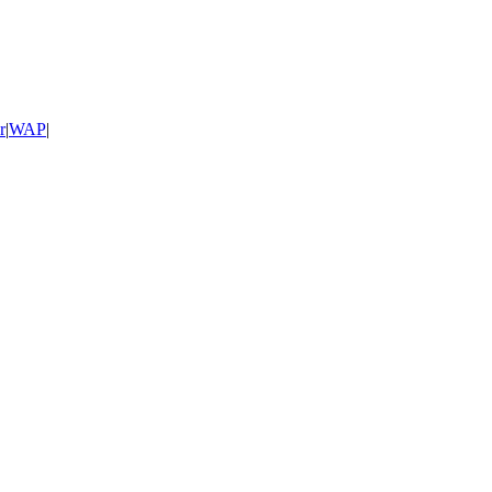
r
|
WAP
|