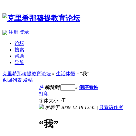
注册
登录
论坛
搜索
帮助
导航
克里希那穆提教育论坛
»
生活体悟
» “我”
返回列表
发帖
#
1
跳转到
»
倒序看帖
打印
T
字体大小:
t
发表于 2009-12-18 12:45
|
只看该作者
“我”