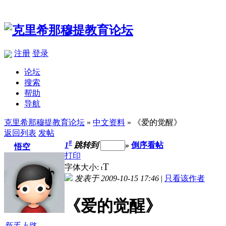
注册
登录
论坛
搜索
帮助
导航
克里希那穆提教育论坛
»
中文资料
» 《爱的觉醒》
返回列表
发帖
#
1
跳转到
»
倒序看帖
悟空
打印
T
字体大小:
t
发表于 2009-10-15 17:46
|
只看该作者
《爱的觉醒》
新手上路