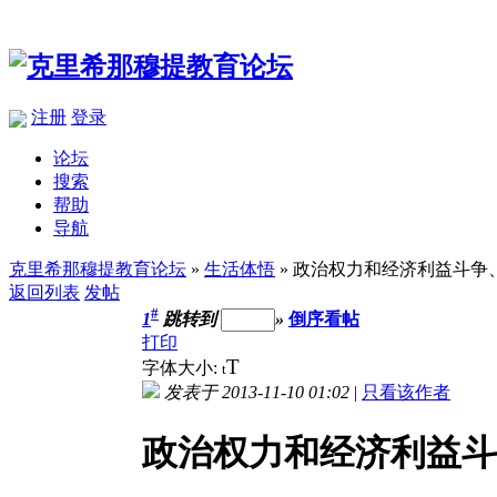
注册
登录
论坛
搜索
帮助
导航
克里希那穆提教育论坛
»
生活体悟
» 政治权力和经济利益斗争
返回列表
发帖
#
1
跳转到
»
倒序看帖
打印
T
字体大小:
t
发表于 2013-11-10 01:02
|
只看该作者
政治权力和经济利益斗