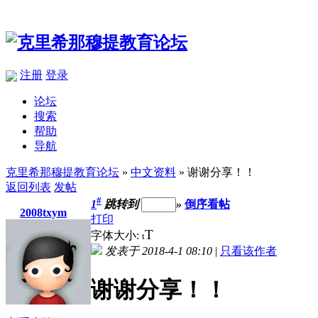
注册
登录
论坛
搜索
帮助
导航
克里希那穆提教育论坛
»
中文资料
» 谢谢分享！！
返回列表
发帖
#
1
跳转到
»
倒序看帖
2008txym
打印
T
字体大小:
t
发表于 2018-4-1 08:10
|
只看该作者
谢谢分享！！