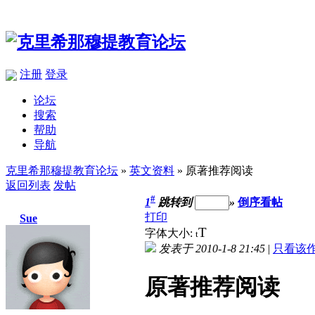
注册
登录
论坛
搜索
帮助
导航
克里希那穆提教育论坛
»
英文资料
» 原著推荐阅读
返回列表
发帖
#
1
跳转到
»
倒序看帖
打印
Sue
T
字体大小:
t
发表于 2010-1-8 21:45
|
只看该
原著推荐阅读