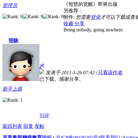
《智慧的觉醒》即将出版
管理员
另推荐：
附件:
您需要
登录
才可以下载或查
收藏
分享
Being nobody, going nowhere.
明昧
#
2
发表于 2011-1-26 07:42
|
只看该作者
已下载。感谢分享。
新手上路
TOP
返回列表
回复
发帖
克里希那穆提教育论坛
(
京ICP备09100205号
)
|
联系我们
|
Archive