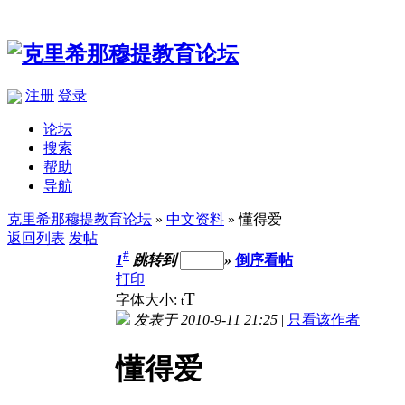
注册
登录
论坛
搜索
帮助
导航
克里希那穆提教育论坛
»
中文资料
» 懂得爱
返回列表
发帖
#
1
跳转到
»
倒序看帖
打印
T
字体大小:
t
发表于 2010-9-11 21:25
|
只看该作者
懂得爱