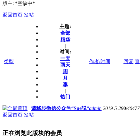
版主: *空缺中*
返回首页
发帖
主题:
全部
精华
|
时间:
一天
类型
作者/时间
回复
查
两天
周
月
季
|
热门
请移步微信公众号“Sue説”
admin
2019-5-29
0
/
40477
返回首页
发帖
正在浏览此版块的会员