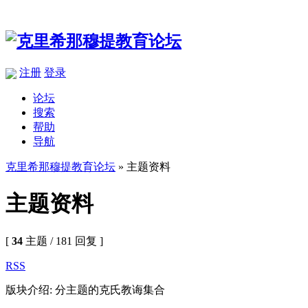
注册
登录
论坛
搜索
帮助
导航
克里希那穆提教育论坛
» 主题资料
主题资料
[
34
主题 / 181 回复 ]
RSS
版块介绍: 分主题的克氏教诲集合