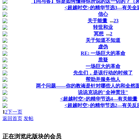
【问与答】你是如何懂得你所说的这一切的？（
<超越时空>的精华节选3---有关全
信心
关于能量
...
2
3
转世和业
冥想
...
2
关于知道不知道
虚伪
RE: 一场巨大的革命
质疑
一场巨大的革命
先生们，是该行动的时候了
帮助并服务他人
两个问题——你的教诲是针对哪些人的和全然
说说克说的"全神贯注"
<超越时空>的精华节选4---有关能量
<超越时空>的精华节选2---有关反
1
2
下一页
返回首页
发帖
正在浏览此版块的会员