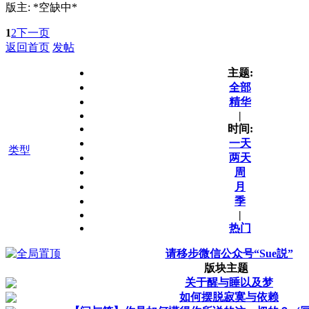
版主: *空缺中*
1
2
下一页
返回首页
发帖
主题:
全部
精华
|
时间:
一天
类型
两天
周
月
季
|
热门
请移步微信公众号“Sue説”
版块主题
关于醒与睡以及梦
如何摆脱寂寞与依赖