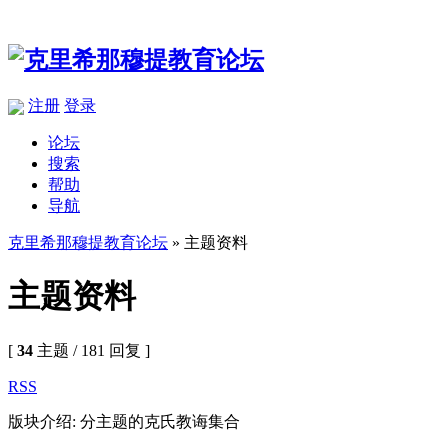
注册
登录
论坛
搜索
帮助
导航
克里希那穆提教育论坛
» 主题资料
主题资料
[
34
主题 / 181 回复 ]
RSS
版块介绍: 分主题的克氏教诲集合