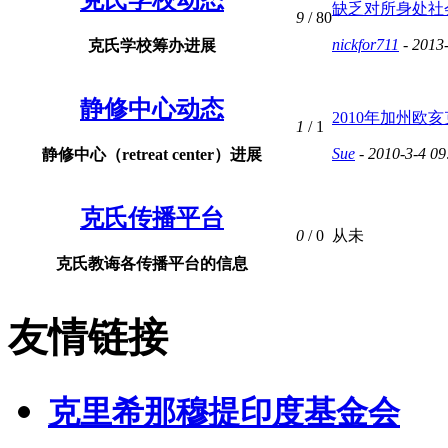
克氏学校动态
缺乏对所身处社会
9
/ 80
nickfor711
- 2013
克氏学校筹办进展
静修中心动态
2010年加州欧亥克氏te
1
/ 1
Sue
- 2010-3-4 09
静修中心（retreat center）进展
克氏传播平台
0
/ 0
从未
克氏教诲各传播平台的信息
友情链接
克里希那穆提印度基金会