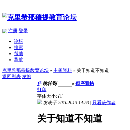
注册
登录
论坛
搜索
帮助
导航
克里希那穆提教育论坛
»
主题资料
» 关于知道不知道
返回列表
发帖
#
1
跳转到
»
倒序看帖
打印
T
字体大小:
t
发表于 2010-8-13 14:53
|
只看该作者
关于知道不知道